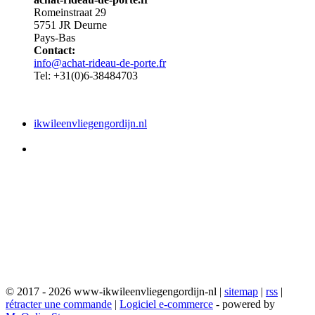
Romeinstraat 29
5751 JR Deurne
Pays-Bas
Contact:
info@achat-rideau-de-porte.fr
Tel: +31(0)6-38484703
ikwileenvliegengordijn.nl
© 2017 - 2026 www-ikwileenvliegengordijn-nl |
sitemap
|
rss
|
rétracter une commande
|
Logiciel e-commerce
- powered by